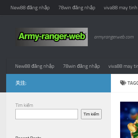
New88 đăng nhập​
78win đăng nhập​
viva88 may tinh​
Skip to content
armyrangerweb.com
New88 đăng nhập​
78win đăng nhập​
viva88 may tin
关注:
TAG
Tìm kiếm
Tìm kiếm