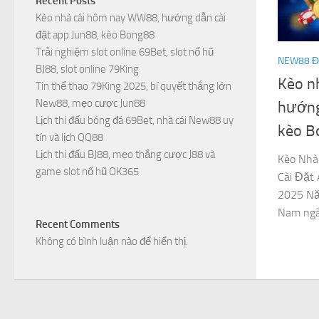
Recent Posts
Kèo nhà cái hôm nay WW88, hướng dẫn cài
đặt app Jun88, kèo Bong88
Trải nghiệm slot online 69Bet, slot nổ hũ
NEW88 Đ
BJ88, slot online 79King
Kèo n
Tin thể thao 79King 2025, bí quyết thắng lớn
New88, mẹo cược Jun88
hướng
Lịch thi đấu bóng đá 69Bet, nhà cái New88 uy
kèo B
tín và lịch QQ88
Lịch thi đấu BJ88, mẹo thắng cược J88 và
Kèo Nhà
game slot nổ hũ OK365
Cài Đặt
2025 Nă
Nam ngày
Recent Comments
Không có bình luận nào để hiển thị.