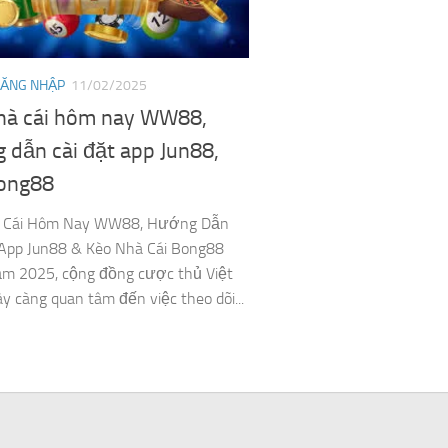
ĂNG NHẬP​
11/02/2025
hà cái hôm nay WW88,
 dẫn cài đặt app Jun88,
ong88
 Cái Hôm Nay WW88, Hướng Dẫn
 App Jun88 & Kèo Nhà Cái Bong88
m 2025, cộng đồng cược thủ Việt
 càng quan tâm đến việc theo dõi...